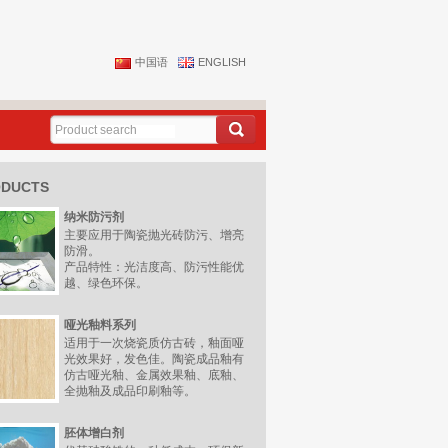
中国语
ENGLISH
ODUCTS
纳米防污剂
主要应用于陶瓷抛光砖防污、增亮
防滑。
产品特性：光洁度高、防污性能优
越、绿色环保。
哑光釉料系列
适用于一次烧瓷质仿古砖，釉面哑
光效果好，发色佳。陶瓷成品釉有
仿古哑光釉、金属效果釉、底釉、
全抛釉及成品印刷釉等。
胚体增白剂