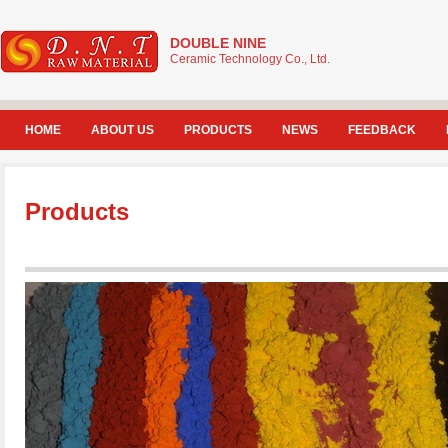
DOUBLE NINE
Ceramic Technology Co., Ltd.
HOME
ABOUT US
PRODUCTS
NEWS
FEEDBACK
Products