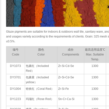
Glaze pigments are suitable for indoors & outdoors wall tile, sanitary ware, a
and usages variety according to the requirements of clients. Grain: 325 mesh
≤0.5%.
编号
颜色
成份
最高适用温度℃
Code
Color
Components
Max. Suitable
Temp.
DY1073
包裹红（Included
Zr-Si-Cd-Se
1300
Red）
DY3701
包裹黄（Included
Zr-Si-Cd-Se
1300
yellow）
DY1004
锆铁红（Coral Red）
Zr-Si-Fe
1300
DY1223
玛瑙红（Rose Red）
Sn-Cr-Ca-Si
1300