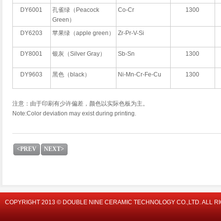
DY6001
孔雀绿（Peacock
Co-Cr
1300
Green）
DY6203
苹果绿（apple green）
Zr-Pr-V-Si
DY8001
银灰（Silver Gray）
Sb-Sn
1300
DY9603
黑色（black）
Ni-Mn-Cr-Fe-Cu
1300
注意：由于印刷有少许偏差，颜色以实际色板为主。
Note:Color deviation may exist during printing.
<PREV
NEXT>
COPYRIGHT 2013 © DOUBLE NINE CERAMIC TECHNOLOGY CO.,LTD. ALL R