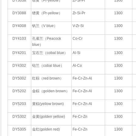
DY3038
镨黄（Pr-yellow）
Zr-Si-Pr
1300
DY3088
镨黄（Pr-yellow）
Zr-Si-Pr
1300
DY4008
钒兰（V blue）
V-Zr-Si
1300
DY4103
孔雀兰（Peacock
Co-Cr
1300
blue）
DY4201
宝石兰（cobal blue）
Al-Si
1300
DY4302
钴兰（cobal blue）
Al-Co
1300
DY5002
红棕（red brown）
Fe-Cr-Zn-Al
1300
DY5202
金棕（golden brown）
Fe-Cr-Zn-Al
1300
DY5203
黄棕(yellow brown)
Fe-Cr-Zn-Al
1300
DY5302
金黄(golden yellow)
Fe-Cr-Zn
1300
DY5305
金红(golden red)
Fe-Cr-Zn
1300