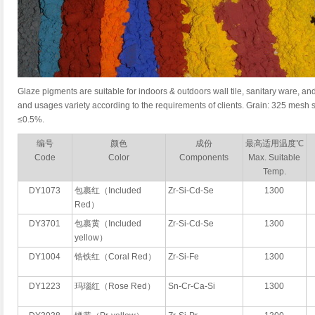
Glaze pigments are suitable for indoors & outdoors wall tile, sanitary ware, a
and usages variety according to the requirements of clients. Grain: 325 mesh
≤0.5%.
编号
颜色
成份
最高适用温度℃
Code
Color
Components
Max. Suitable
Temp.
DY1073
包裹红（Included
Zr-Si-Cd-Se
1300
Red）
DY3701
包裹黄（Included
Zr-Si-Cd-Se
1300
yellow）
DY1004
锆铁红（Coral Red）
Zr-Si-Fe
1300
DY1223
玛瑙红（Rose Red）
Sn-Cr-Ca-Si
1300