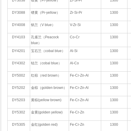
DY3038
镨黄（Pr-yellow）
Zr-Si-Pr
1300
DY3088
镨黄（Pr-yellow）
Zr-Si-Pr
1300
DY4008
钒兰（V blue）
V-Zr-Si
1300
DY4103
孔雀兰（Peacock
Co-Cr
1300
blue）
DY4201
宝石兰（cobal blue）
Al-Si
1300
DY4302
钴兰（cobal blue）
Al-Co
1300
DY5002
红棕（red brown）
Fe-Cr-Zn-Al
1300
DY5202
金棕（golden brown）
Fe-Cr-Zn-Al
1300
DY5203
黄棕(yellow brown)
Fe-Cr-Zn-Al
1300
DY5302
金黄(golden yellow)
Fe-Cr-Zn
1300
DY5305
金红(golden red)
Fe-Cr-Zn
1300