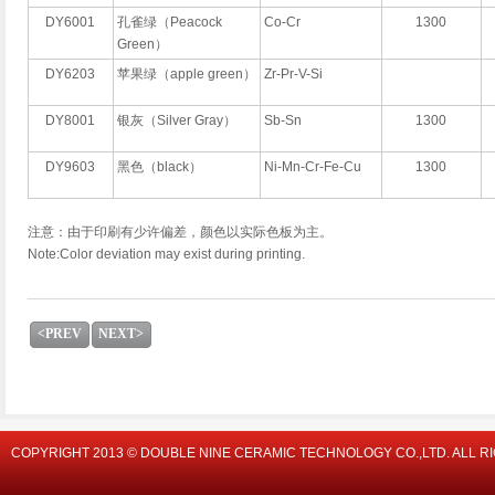
DY6001
孔雀绿（Peacock
Co-Cr
1300
Green）
DY6203
苹果绿（apple green）
Zr-Pr-V-Si
DY8001
银灰（Silver Gray）
Sb-Sn
1300
DY9603
黑色（black）
Ni-Mn-Cr-Fe-Cu
1300
注意：由于印刷有少许偏差，颜色以实际色板为主。
Note:Color deviation may exist during printing.
<PREV
NEXT>
COPYRIGHT 2013 © DOUBLE NINE CERAMIC TECHNOLOGY CO.,LTD. ALL R