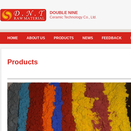
DOUBLE NINE
Ceramic Technology Co., Ltd.
HOME
ABOUT US
PRODUCTS
NEWS
FEEDBACK
Products