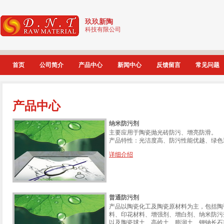
玖玖新陶
科技有限公司
首页
公司简介
产品中心
新闻中心
反馈留言
常见问题
产品中心
纳米防污剂
主要应用于陶瓷抛光砖防污、增亮防滑。
产品特性：光洁度高、防污性能优越、绿色
详细介绍
普通防污剂
产品以陶瓷化工及陶瓷原材料为主，包括陶
料、印花材料、增强剂、增白剂、纳米防污
以及陶瓷球土、高岭土、膨润土、钾钠长石