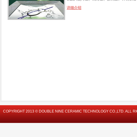
详细介绍
COPYRIGHT 2013 © DOUBLE NINE CERAMIC TECHNOLOGY CO.,LTD. ALL R